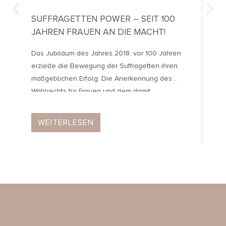
SUFFRAGETTEN POWER – SEIT 100
VI
JAHREN FRAUEN AN DIE MACHT!
ANT
MO
Das Jubiläum des Jahres 2018: vor 100 Jahren
erzielte die Bewegung der Suffragetten ihren
Jede
maßgeblichen Erfolg. Die Anerkennung des
Verl
Wahlrechts für Frauen und dem damit
der G
einhergehenden Fortschritt der
bis 
Gleichberechtigung im Allgemeinen war im Jahr
utop
WEITERLESEN
W
1918 weltverändernd. Dabei ist das, was uns
man 
heutzutage als ganz normal und alltäglich umgibt,
verl
wirklich das Resultat jahrelanger Proteste,
aufopfernder Bemühungen […]