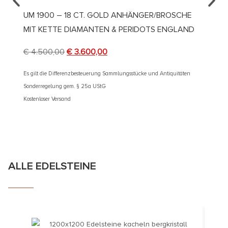
UM 1900 – 18 CT. GOLD ANHÄNGER/BROSCHE
UM 18
MIT KETTE DIAMANTEN & PERIDOTS ENGLAND
GOLD
€
4.500,00
€
3.600,00
€
1.59
Es gilt die Differenzbesteuerung Sammlungsstücke und Antiquitäten
Es gilt d
Sonderregelung gem. § 25a UStG
Sonderre
Kostenloser Versand
Kostenlos
ALLE EDELSTEINE