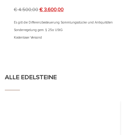
€
4.500,00
€
3.600,00
€
3.90
Es gilt die Differenzbesteuerung Sammlungsstücke und Antiquitäten
Es gilt d
Sonderregelung gem. § 25a UStG
Sonderre
Kostenloser Versand
Kostenlos
ALLE EDELSTEINE