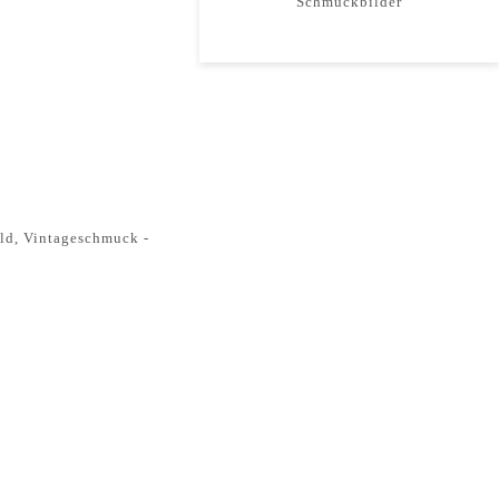
Schmuckbilder
ld
,
Vintageschmuck -