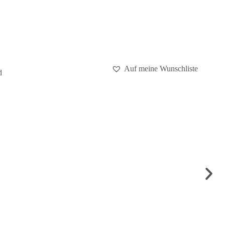
Auf meine Wunschliste
RIN
UM 