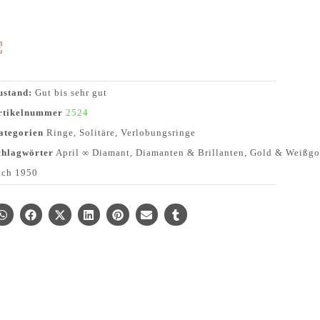
ustand:
Gut bis sehr gut
rtikelnummer
2524
ategorien
Ringe
,
Solitäre
,
Verlobungsringe
chlagwörter
April ∞ Diamant
,
Diamanten & Brillanten
,
Gold & Weißgo
ach 1950