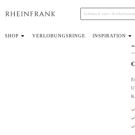
H
SHOP
VERLOBUNGSRINGE
INSPIRATION
€
E
U
K