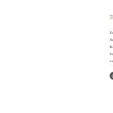
Z
A
K
S
n