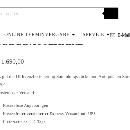
ome
»
Shop
»
Um 1970 – Verlobungsring mit Diamantsolitaire
UM 1970 – VERLOBUNGSRING M
ONLINE TERMINVERGABE
SERVICE
E-Mai
DIAMANTSOLITAIRE
1.690,00
s gilt die Differenzbesteuerung Sammlungsstücke und Antiquitäten So
StG
ostenloser Versand
Kostenlose Anpassungen
Kostenfreier versicherter Express-Versand mit UPS
Lieferzeit: ca. 1-2 Tage