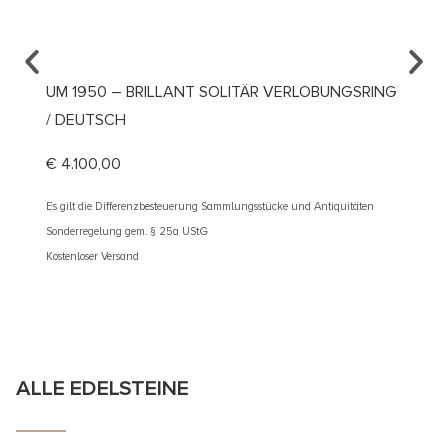
UM 1950 – BRILLANT SOLITÄR VERLOBUNGSRING
UM 19
/ DEUTSCH
DIAMA
€
4.100,00
€
2.40
Es gilt die Differenzbesteuerung Sammlungsstücke und Antiquitäten
Es gilt d
Sonderregelung gem. § 25a UStG
Sonderre
Kostenloser Versand
Kostenlos
ALLE EDELSTEINE