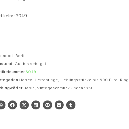
rtikelnr.: 3049
tandort: Berlin
ustand:
Gut bis sehr gut
rtikelnummer
3049
ategorien
Herren
,
Herrenringe
,
Lieblingsstücke bis 990 Euro
,
Rin
chlagwörter
Berlin
,
Vintageschmuck - nach 1950