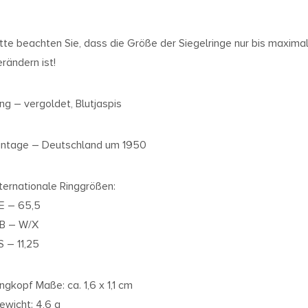
itte beachten Sie, dass die Größe der Siegelringe nur bis maxim
erändern ist!
ing – vergoldet, Blutjaspis
intage – Deutschland um 1950
nternationale Ringgrößen:
E – 65,5
B – W/X
S – 11,25
ingkopf Maße: ca. 1,6 x 1,1 cm
ewicht: 4,6 g