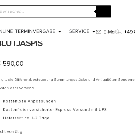
ome
»
Shop
»
Um 1950 – Herrenring/Siegelring mit Blutjaspis
UM 1950 – HERRENRING/SIEGELRIN
NLINE TERMINVERGABE
SERVICE
E-Mail
+49 
BLUTJASPIS
€
590,00
 gilt die Differenzbesteuerung Sammlungsstücke und Antiquitäten Sonderr
ostenloser Versand
Kostenlose Anpassungen
Kostenfreier versicherter Express-Versand mit UPS
Lieferzeit: ca. 1-2 Tage
cht vorrätig