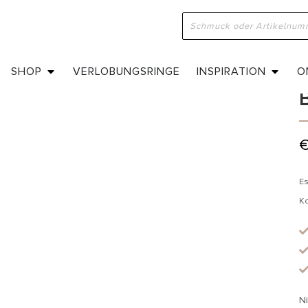
H
SHOP
VERLOBUNGSRINGE
INSPIRATION
O
Es
K
Ni