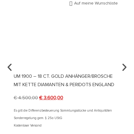
Auf meine Wunschliste
UM 1900 – 18 CT. GOLD ANHÄNGER/BROSCHE
UM 19
MIT KETTE DIAMANTEN & PERIDOTS ENGLAND
JUGEN
€
4.500,00
€
3.600,00
€
1.99
Es gilt die Differenzbesteuerung Sammlungsstücke und Antiquitäten
Es gilt d
Sonderregelung gem. § 25a UStG
Sonderre
Kostenloser Versand
Kostenlos