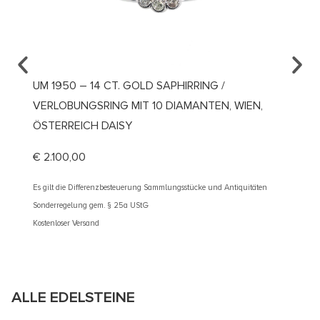
UM 1950 – 14 CT. GOLD SAPHIRRING /
UM 19
VERLOBUNGSRING MIT 10 DIAMANTEN, WIEN,
DIAMA
ÖSTERREICH DAISY
€
3.30
€
2.100,00
Es gilt d
Sonderre
Es gilt die Differenzbesteuerung Sammlungsstücke und Antiquitäten
Kostenlos
Sonderregelung gem. § 25a UStG
Kostenloser Versand
ALLE EDELSTEINE