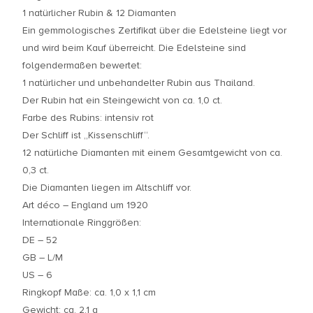
1 natürlicher Rubin & 12 Diamanten
Ein gemmologisches Zertifikat über die Edelsteine liegt vor
und wird beim Kauf überreicht. Die Edelsteine sind
folgendermaßen bewertet:
1 natürlicher und unbehandelter Rubin aus Thailand.
Der Rubin hat ein Steingewicht von ca. 1,0 ct.
Farbe des Rubins: intensiv rot
Der Schliff ist „Kissenschliff“.
12 natürliche Diamanten mit einem Gesamtgewicht von ca.
0,3 ct.
Die Diamanten liegen im Altschliff vor.
Art déco – England um 1920
Internationale Ringgrößen:
DE – 52
GB – L/M
US – 6
Ringkopf Maße: ca. 1,0 x 1,1 cm
Gewicht: ca. 2,1 g