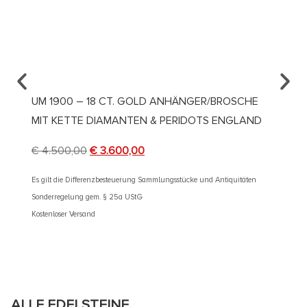
UM 1900 – 18 CT. GOLD ANHÄNGER/BROSCHE
UM 19
MIT KETTE DIAMANTEN & PERIDOTS ENGLAND
JUGEN
€
4.500,00
€
3.600,00
€
2.50
Es gilt die Differenzbesteuerung Sammlungsstücke und Antiquitäten
Es gilt d
Sonderregelung gem. § 25a UStG
Sonderre
Kostenloser Versand
Kostenlos
ALLE EDELSTEINE