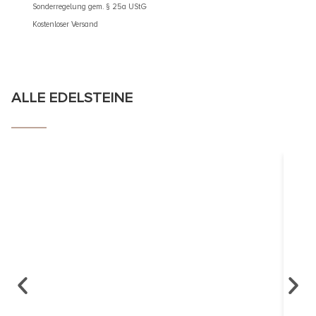
Kostenlos
Sonderregelung gem. § 25a UStG
Kostenloser Versand
ALLE EDELSTEINE