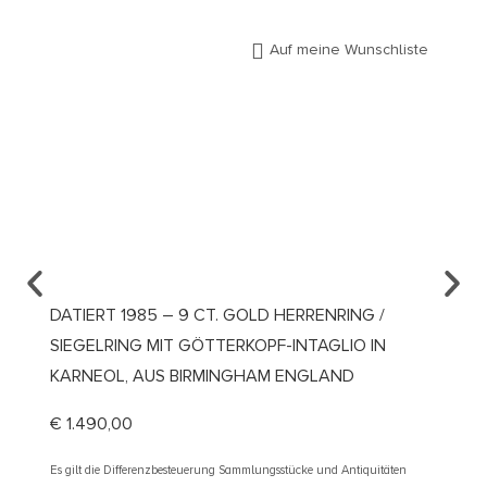
Auf meine Wunschliste
DATIERT 1985 – 9 CT. GOLD HERRENRING /
UM 19
SIEGELRING MIT GÖTTERKOPF-INTAGLIO IN
/ DEU
KARNEOL, AUS BIRMINGHAM ENGLAND
€
4.10
€
1.490,00
Es gilt d
Sonderre
Es gilt die Differenzbesteuerung Sammlungsstücke und Antiquitäten