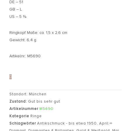
DE – 51
GB – L
US – 5 ¾
Ringkopf Maße: ca. 1,5 x 2,6 cm
Gewicht: 6,4 g
Artikelnr.: M5690
Standort: München
Zustand:
Gut bis sehr gut
Artikelnummer
M5690
Kategorie
Ringe
Schlagwörter
Antikschmuck - bis etwa 1950
,
April ∞
Diamant
,
Diamanten & Brillanten
,
Gold & Weißgold
,
Mai