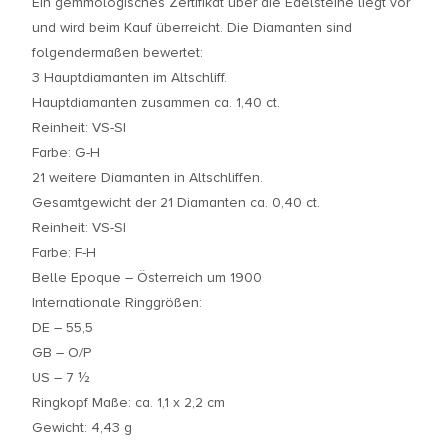
Ein gemmologisches Zertifikat über die Edelsteine liegt vor
und wird beim Kauf überreicht. Die Diamanten sind
folgendermaßen bewertet:
3 Hauptdiamanten im Altschliff.
Hauptdiamanten zusammen ca. 1,40 ct.
Reinheit: VS-SI
Farbe: G-H
21 weitere Diamanten in Altschliffen.
Gesamtgewicht der 21 Diamanten ca. 0,40 ct.
Reinheit: VS-SI
Farbe: F-H
Belle Epoque – Österreich um 1900
Internationale Ringgrößen:
DE – 55,5
GB – O/P
US – 7 ½
Ringkopf Maße: ca. 1,1 x 2,2 cm
Gewicht: 4,43 g