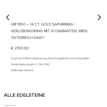
UM 1950 – 14 CT. GOLD SAPHIRRING /
UM 19
VERLOBUNGSRING MIT 10 DIAMANTEN, WIEN,
DIAMA
ÖSTERREICH DAISY
€
5.30
€
2.100,00
Es gilt d
Sonderre
Es gilt die Differenzbesteuerung Sammlungsstücke und Antiquitäten
Kostenlos
Sonderregelung gem. § 25a UStG
Kostenloser Versand
ALLE EDELSTEINE