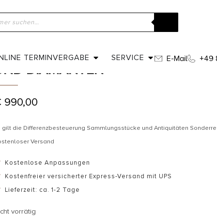
ome
»
Shop
»
Um 1900 – Art Nouveau Ring mit Saphir und Diaman
UM 1900 – ART NOUVEAU RING MIT
NLINE TERMINVERGABE
SERVICE
E-Mail
+49 
UND DIAMANTEN
€
990,00
 gilt die Differenzbesteuerung Sammlungsstücke und Antiquitäten Sonderr
ostenloser Versand
Kostenlose Anpassungen
Kostenfreier versicherter Express-Versand mit UPS
Lieferzeit: ca. 1-2 Tage
cht vorrätig