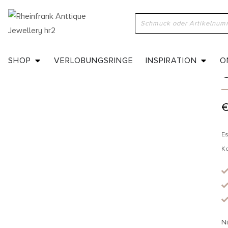
H
SHOP
VERLOBUNGSRINGE
INSPIRATION
O
Es
K
Ni