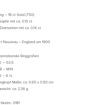
ing – 18 ct Gold (750)
Saphir mit ca. 0,15 ct
 Diamanten mit ca. 0,14 ct
rt Nouveau – England um 1900
nternationale Ringgrößen:
E – 53,5
B – M/N
S – 6 ½
ingkopf Maße: ca. 0,65 x 0,93 cm
ewicht: ca. 2,36 g
tikelnr.: 0181