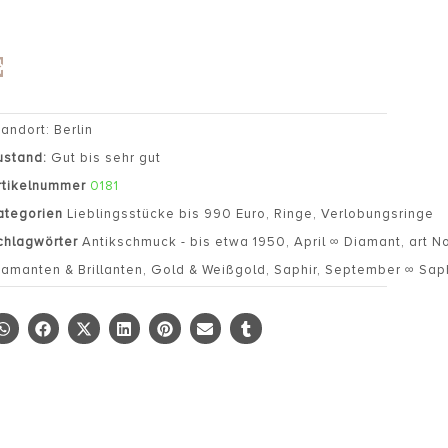
tandort: Berlin
ustand:
Gut bis sehr gut
rtikelnummer
0181
ategorien
Lieblingsstücke bis 990 Euro
,
Ringe
,
Verlobungsringe
chlagwörter
Antikschmuck - bis etwa 1950
,
April ∞ Diamant
,
art N
iamanten & Brillanten
,
Gold & Weißgold
,
Saphir
,
September ∞ Saph