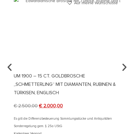
Auf meine Wunschliste
UM 1900 – 15 CT. GOLDBROSCHE
UM 18
„SCHMETTERLING“ MIT DIAMANTEN, RUBINEN &
€
290
TÜRKISEN, ENGLISCH
Es gilt d
€
2.500,00
€
2.000,00
Sonderre
Kostenlos
Es gilt die Differenzbesteuerung Sammlungsstücke und Antiquitäten
Sonderregelung gem. § 25a UStG
Kostenloser Versand