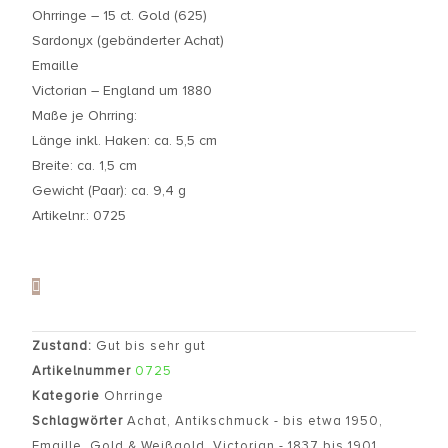
Ohrringe – 15 ct. Gold (625)
Sardonyx (gebänderter Achat)
Emaille
Victorian – England um 1880
Maße je Ohrring:
Länge inkl. Haken: ca. 5,5 cm
Breite: ca. 1,5 cm
Gewicht (Paar): ca. 9,4 g
Artikelnr.: 0725
Zustand:
Gut bis sehr gut
Artikelnummer
0725
Kategorie
Ohrringe
Schlagwörter
Achat
,
Antikschmuck - bis etwa 1950
,
Emaille
,
Gold & Weißgold
,
Victorian - 1837 bis 1901