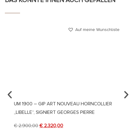
DAS KÖNNTE IHNEN AUCH GEFALLEN
Auf meine Wunschliste
UM 1900 – GIP ART NOUVEAU HORNCOLLIER
UM 19
„LIBELLE“, SIGNIERT GEORGES PIERRE
MIT K
€
2.900,00
€
2.320,00
€
4.50