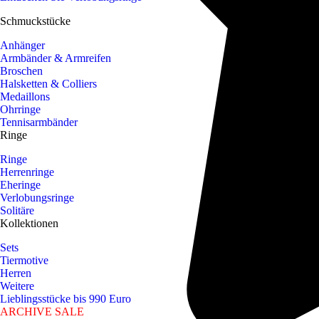
Schmuckstücke
Anhänger
Armbänder & Armreifen
Broschen
Halsketten & Colliers
Medaillons
Ohrringe
Tennisarmbänder
Ringe
Ringe
Herrenringe
Eheringe
Verlobungsringe
Solitäre
Kollektionen
Sets
Tiermotive
Herren
Weitere
Lieblingsstücke bis 990 Euro
ARCHIVE SALE