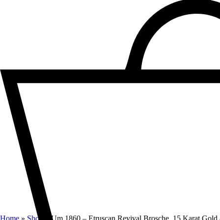
Home
»
Shop
»
Um 1860 – Etruscan Revival Brosche, 15 Karat Gold