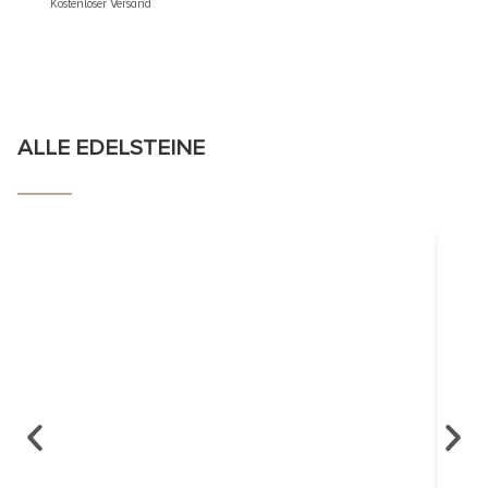
Kostenloser Versand
Kostenlos
ALLE EDELSTEINE