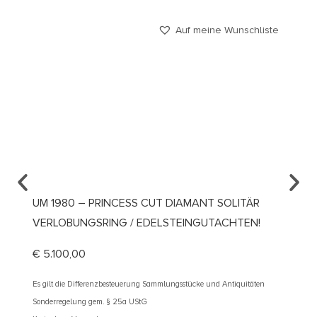
Auf meine Wunschliste
UM 1980 – PRINCESS CUT DIAMANT SOLITÄR
UM 19
VERLOBUNGSRING / EDELSTEINGUTACHTEN!
VERLO
€
5.100,00
€
1.99
Es gilt die Differenzbesteuerung Sammlungsstücke und Antiquitäten
Es gilt d
Sonderregelung gem. § 25a UStG
Sonderre