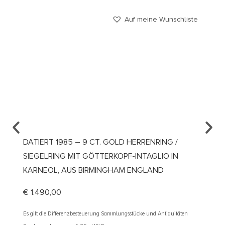
Auf meine Wunschliste
DATIERT 1985 – 9 CT. GOLD HERRENRING /
UM 19
SIEGELRING MIT GÖTTERKOPF-INTAGLIO IN
VERLO
KARNEOL, AUS BIRMINGHAM ENGLAND
ÖSTER
€
1.490,00
€
2.10
Es gilt die Differenzbesteuerung Sammlungsstücke und Antiquitäten
Es gilt d