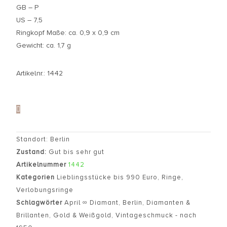
GB – P
US – 7,5
Ringkopf Maße: ca. 0,9 x 0,9 cm
Gewicht: ca. 1,7 g
Artikelnr.: 1442
Standort: Berlin
Zustand:
Gut bis sehr gut
Artikelnummer
1442
Kategorien
Lieblingsstücke bis 990 Euro
,
Ringe
,
Verlobungsringe
Schlagwörter
April ∞ Diamant
,
Berlin
,
Diamanten &
Brillanten
,
Gold & Weißgold
,
Vintageschmuck - nach