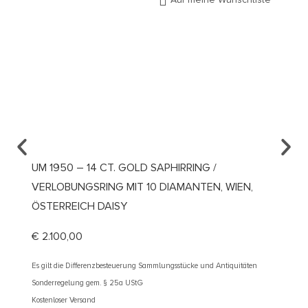
UM 1950 – 14 CT. GOLD SAPHIRRING /
UM 19
VERLOBUNGSRING MIT 10 DIAMANTEN, WIEN,
/ DEU
ÖSTERREICH DAISY
€
4.10
€
2.100,00
Es gilt d
Sonderre
Es gilt die Differenzbesteuerung Sammlungsstücke und Antiquitäten
Kostenlos
Sonderregelung gem. § 25a UStG
Kostenloser Versand