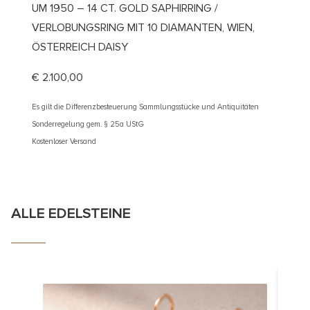
UM 1950 – 14 CT. GOLD SAPHIRRING /
UM 19
VERLOBUNGSRING MIT 10 DIAMANTEN, WIEN,
DIAMA
ÖSTERREICH DAISY
€
5.30
€
2.100,00
Es gilt d
Sonderre
Es gilt die Differenzbesteuerung Sammlungsstücke und Antiquitäten
Kostenlos
Sonderregelung gem. § 25a UStG
Kostenloser Versand
ALLE EDELSTEINE