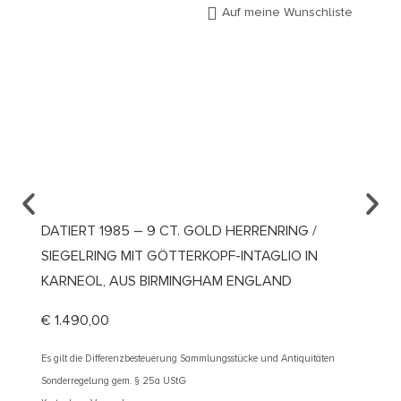
Auf meine Wunschliste
DATIERT 1985 – 9 CT. GOLD HERRENRING /
UM 19
SIEGELRING MIT GÖTTERKOPF-INTAGLIO IN
DIAMA
KARNEOL, AUS BIRMINGHAM ENGLAND
€
2.40
€
1.490,00
Es gilt d
Sonderre
Es gilt die Differenzbesteuerung Sammlungsstücke und Antiquitäten
Kostenlos
Sonderregelung gem. § 25a UStG