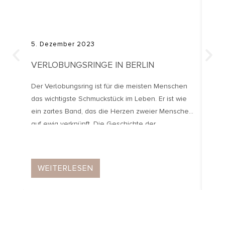
5. Dezember 2023
28.
VERLOBUNGSRINGE IN BERLIN
FIN
BEI
Der Verlobungsring ist für die meisten Menschen
das wichtigste Schmuckstück im Leben. Er ist wie
Es l
ein zartes Band, das die Herzen zweier Menschen
roma
auf ewig verknüpft. Die Geschichte der
läng
Verlobungsringe reicht weit zurück. Die ersten
greif
Erwähnungen von Ringen zur Verlobung finden
Kund
sich in den alten römischen Zeiten. Doch über die
Denn
WEITERLESEN
W
vielen Jahrhunderte hinweg haben solche […]
Antr
Trau
glück