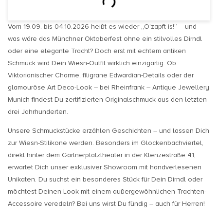
Vom 19.09. bis 04.10.2026 heißt es wieder „O’zapft is!“ – und
was wäre das Münchner Oktoberfest ohne ein stilvolles Dirndl
oder eine elegante Tracht? Doch erst mit echtem antiken
Schmuck wird Dein Wiesn-Outfit wirklich einzigartig. Ob
Viktorianischer Charme, filigrane Edwardian-Details oder der
glamouröse Art Deco-Look – bei Rheinfrank – Antique Jewellery
Munich findest Du zertifizierten Originalschmuck aus den letzten
drei Jahrhunderten.
Unsere Schmuckstücke erzählen Geschichten – und lassen Dich
zur Wiesn-Stilikone werden. Besonders im Glockenbachviertel,
direkt hinter dem Gärtnerplatztheater in der Klenzestraße 41,
erwartet Dich unser exklusiver Showroom mit handverlesenen
Unikaten. Du suchst ein besonderes Stück für Dein Dirndl oder
möchtest Deinen Look mit einem außergewöhnlichen Trachten-
Accessoire veredeln? Bei uns wirst Du fündig – auch für Herren!