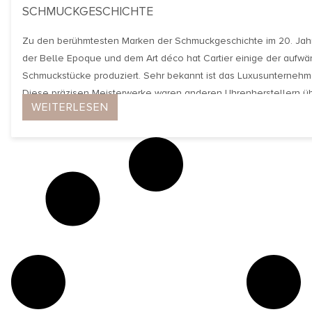
SCHMUCKGESCHICHTE
Zu den berühmtesten Marken der Schmuckgeschichte im 20. Jahrhu
der Belle Epoque und dem Art déco hat Cartier einige der aufw
Schmuckstücke produziert. Sehr bekannt ist das Luxusunternehm
Diese präzisen Meisterwerke waren anderen Uhrenherstellern üb
WEITERLESEN
elegant waren wie keine anderen und sich perfekt […]