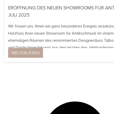
ERÖFFNUNG DES NEUEN SHOWROOMS FÜR ANT
JULI 2025
Wir freuen uns, Ihnen ein ganz besonderes Ereignis anzukünd
Holzfuss ihren neuen Showroom für Antikschmuck im charma
ehemaligen Räumen des renommierten Designerduos Talbot 
und Goldschmiedekunst aus den letzten drei Jahrhunderten
WEITERLESEN