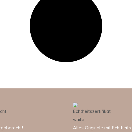
kgaberecht!
Alles Originale mit Echtheitsz