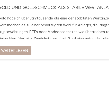
GOLD UND GOLDSCHMUCK ALS STABILE WERTANL
old hat sich über Jahrtausende als eine der stabilsten Wertanla
ert machen es zu einer bevorzugten Wahl für Anleger, die langfri
ryptowährungen, ETFs oder Modeaccessoires wie übertrieben te
inige klare Vorteile. Zunächst einmal ist Gold eine natürliche, p
WEITERLESEN