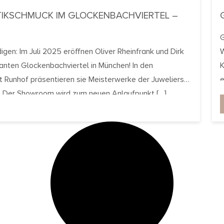
IKSCHMUCK IM GLOCKENBACHVIERTEL –
G
igen: Im Juli 2025 eröffnen Oliver Rheinfrank und Dirk
W
nten Glockenbachviertel in München! In den
K
Runhof präsentieren sie Meisterwerke der Juweliers-
e
. Der Showroom wird zum neuen Anlaufpunkt […]