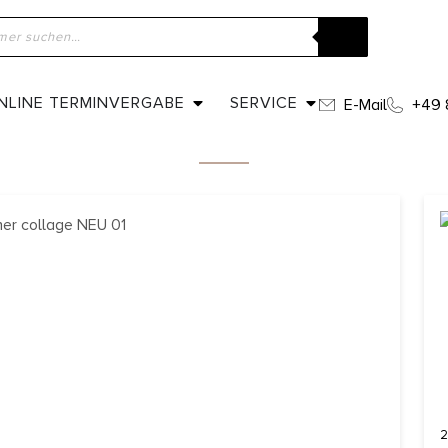
ANTIKER GOLDSCHMUCK
NLINE TERMINVERGABE
SERVICE
E-Mail
+49 
2