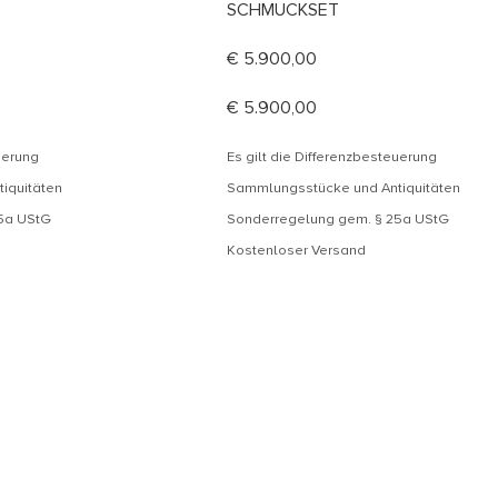
SCHMUCKSET
€
5.900,00
€
5.900,00
uerung
Es gilt die Differenzbesteuerung
iquitäten
Sammlungsstücke und Antiquitäten
5a UStG
Sonderregelung gem. § 25a UStG
Kostenloser Versand