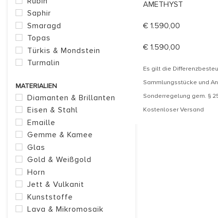
Rubin
AMETHYST
Saphir
Smaragd
€
1.590,00
Topas
€
1.590,00
Türkis & Mondstein
Turmalin
Es gilt die Differenzbeste
Sammlungsstücke und Ant
MATERIALIEN
Sonderregelung gem. § 2
Diamanten & Brillanten
Eisen & Stahl
Kostenloser Versand
Emaille
Gemme & Kamee
Glas
Gold & Weißgold
Horn
Jett & Vulkanit
Kunststoffe
Lava & Mikromosaik